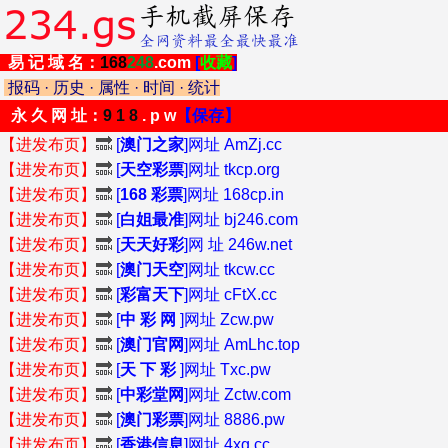
易 记 域 名：
168
248
.com
[
收藏
]
报码
·
历史
·
属性
·
时间
·
统计
永 久 网 址：
9 1 8
. p w
【保存】
【进发布页】
🔜
[
澳门之家
]网址 AmZj.cc
【进发布页】
🔜
[
天空彩票
]网址 tkcp.org
【进发布页】
🔜
[
168 彩票
]网址 168cp.in
【进发布页】
🔜
[
白姐最准
]网址 bj246.com
【进发布页】
🔜
[
天天好彩
]网 址 246w.net
【进发布页】
🔜
[
澳门天空
]网址 tkcw.cc
【进发布页】
🔜
[
彩富天下
]网址 cFtX.cc
【进发布页】
🔜
[
中 彩 网
]网址 Zcw.pw
【进发布页】
🔜
[
澳门官网
]网址 AmLhc.top
【进发布页】
🔜
[
天 下 彩
]网址 Txc.pw
【进发布页】
🔜
[
中彩堂网
]网址 Zctw.com
【进发布页】
🔜
[
澳门彩票
]网址 8886.pw
【进发布页】
🔜
[
香港信息
]网址 4xg.cc